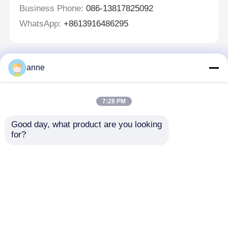
Business Phone:
086-13817825092
WhatsApp:
+8613916486295
anne
Zostaw wiadomość
Oddzwonimy wkrótce!
7:28 PM
Good day, what product are you looking 
for?