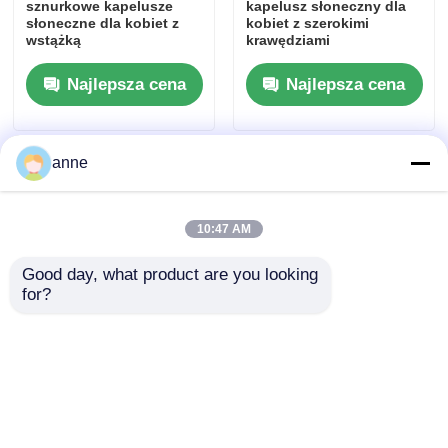
sznurkowe kapelusze
kapelusz słoneczny dla
słoneczne dla kobiet z
kobiet z szerokimi
wstążką
krawędziami
Najlepsza cena
Najlepsza cena
anne
10:47 AM
Good day, what product are you looking 
for?
Naturalny kapelusz
Wysokość korony 4 cali
przeciwsłoneczny z
Kapelusze słomowe na
regulowanym pasem
lato
podbronnego dla kobiet
Najlepsza cena
Najlepsza cena